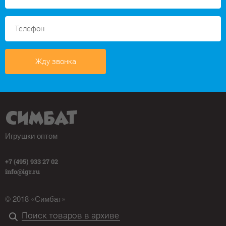
Жду звонка
Игрушки оптом
+7 (495) 933 27 02
info@igr.ru
© 2018 «Симбат»