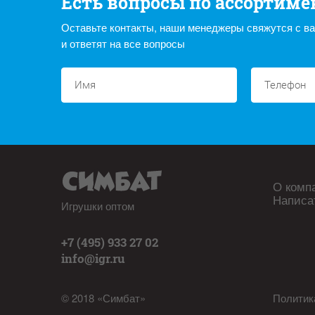
Есть вопросы по ассортиме
Оставьте контакты, наши менеджеры свяжутся с в
и ответят на все вопросы
О комп
Написа
Игрушки оптом
+7 (495) 933 27 02
info@igr.ru
© 2018 «Симбат»
Политик