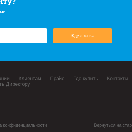
нту?
ами
Жду звонка
ании
Клиентам
Прайс
Где купить
Контакты
ть Директору
а конфиденциальности
Вернуться на стар