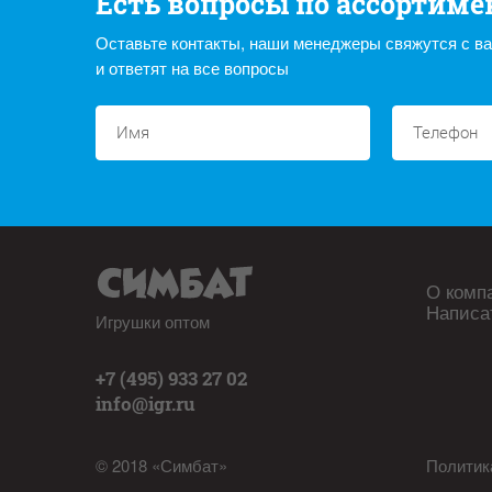
Есть вопросы по ассортиме
Оставьте контакты, наши менеджеры свяжутся с в
и ответят на все вопросы
О комп
Написа
Игрушки оптом
+7 (495) 933 27 02
info@igr.ru
© 2018 «Симбат»
Политик