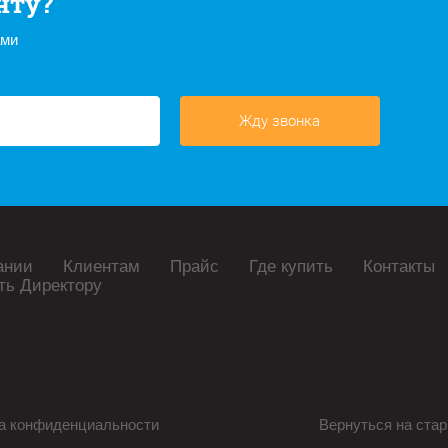
нту?
ами
Жду звонка
ании
Клиентам
Прайс
Где купить
Контакты
ть Директору
а конфиденциальности
Вернуться на стар