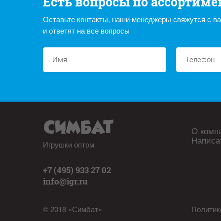
Есть вопросы по ассортиме
Оставьте контакты, наши менеджеры свяжутся с в
и ответят на все вопросы
О комп
Написа
Игрушки оптом
+7 (495) 933 27 02
info@igr.ru
© 2018 «Симбат»
Политик