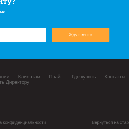
нту?
ами
Жду звонка
ании
Клиентам
Прайс
Где купить
Контакты
ть Директору
а конфиденциальности
Вернуться на стар