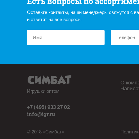
Есть вопросы по ассортиме
Оставьте контакты, наши менеджеры свяжутся с в
и ответят на все вопросы
О комп
Написа
Игрушки оптом
+7 (495) 933 27 02
info@igr.ru
© 2018 «Симбат»
Политик