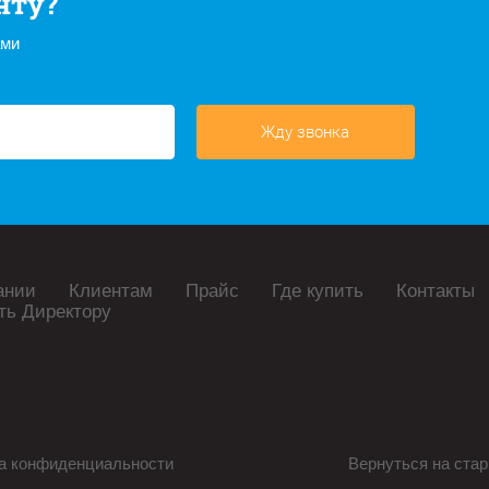
нту?
ами
Жду звонка
ании
Клиентам
Прайс
Где купить
Контакты
ть Директору
а конфиденциальности
Вернуться на стар