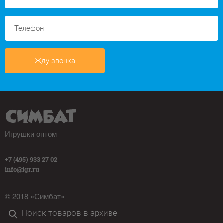
Жду звонка
Игрушки оптом
+7 (495) 933 27 02
info@igr.ru
© 2018 «Симбат»