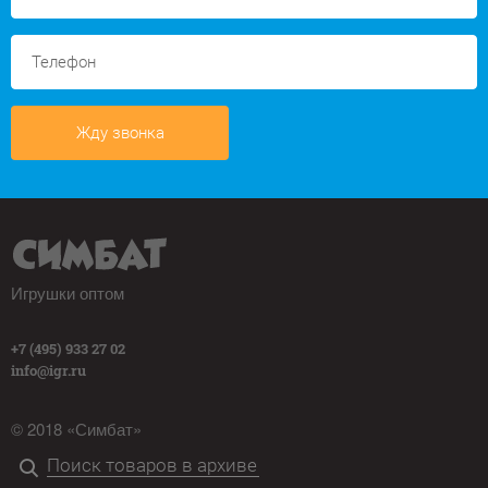
Жду звонка
Игрушки оптом
+7 (495) 933 27 02
info@igr.ru
© 2018 «Симбат»