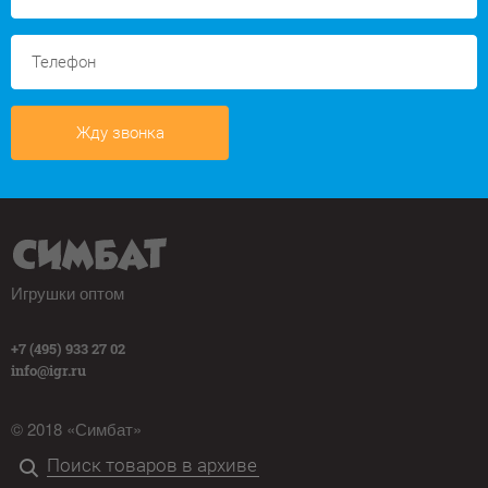
Жду звонка
Игрушки оптом
+7 (495) 933 27 02
info@igr.ru
© 2018 «Симбат»