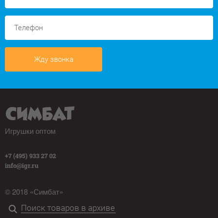
Жду звонка
Игрушки оптом
+7 (495) 933 27 02
info@igr.ru
© 2018 «Симбат»