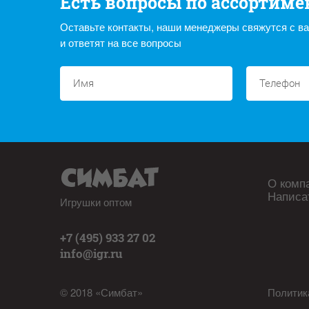
Есть вопросы по ассортиме
Оставьте контакты, наши менеджеры свяжутся с в
и ответят на все вопросы
О комп
Написа
Игрушки оптом
+7 (495) 933 27 02
info@igr.ru
© 2018 «Симбат»
Политик