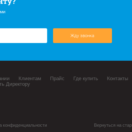
нту?
ами
Жду звонка
ании
Клиентам
Прайс
Где купить
Контакты
ть Директору
а конфиденциальности
Вернуться на стар