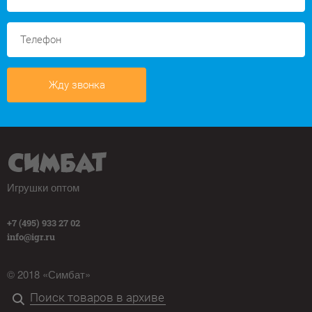
Жду звонка
Игрушки оптом
+7 (495) 933 27 02
info@igr.ru
© 2018 «Симбат»