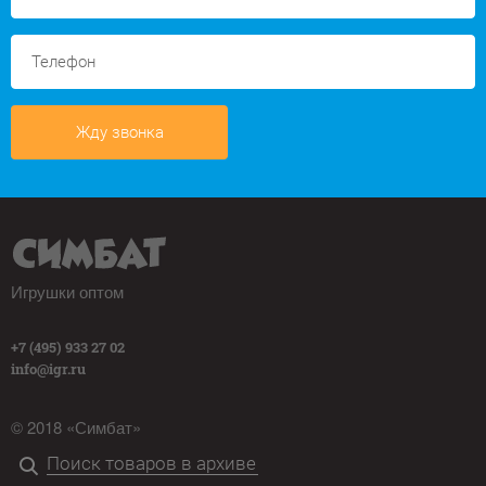
Жду звонка
Игрушки оптом
+7 (495) 933 27 02
info@igr.ru
© 2018 «Симбат»