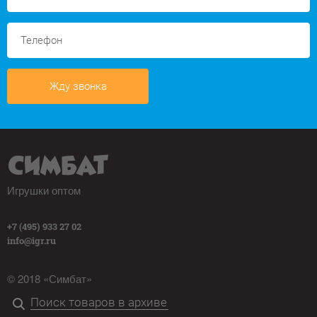
Жду звонка
Игрушки оптом
+7 (495) 933 27 02
info@igr.ru
© 2018 «Симбат»