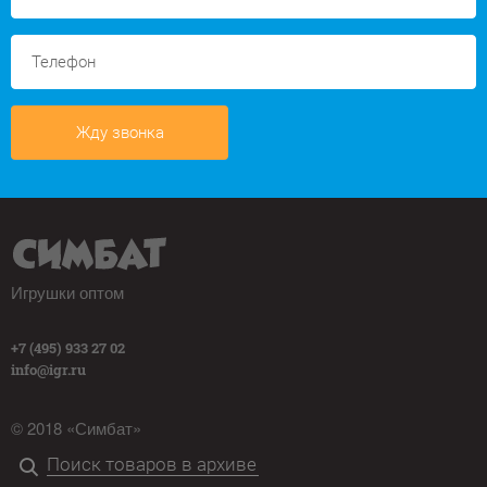
Жду звонка
Игрушки оптом
+7 (495) 933 27 02
info@igr.ru
© 2018 «Симбат»