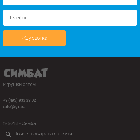
Жду звонка
Игрушки оптом
+7 (495) 933 27 02
info@igr.ru
© 2018 «Симбат»