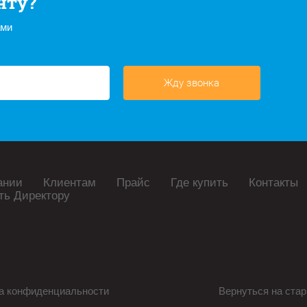
нту?
ами
Жду звонка
ании
Клиентам
Прайс
Где купить
Контакты
ть Директору
а конфиденциальности
Вернуться на стар