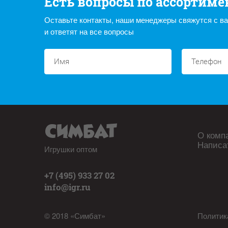
Есть вопросы по ассортиме
Оставьте контакты, наши менеджеры свяжутся с в
и ответят на все вопросы
О комп
Написа
Игрушки оптом
+7 (495) 933 27 02
info@igr.ru
© 2018 «Симбат»
Политик