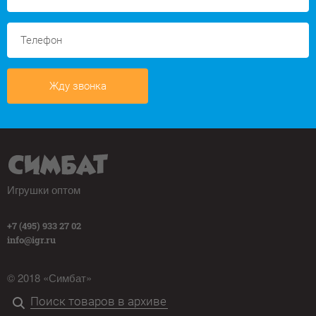
Жду звонка
Игрушки оптом
+7 (495) 933 27 02
info@igr.ru
© 2018 «Симбат»