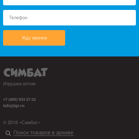
Жду звонка
Игрушки оптом
+7 (495) 933 27 02
info@igr.ru
© 2018 «Симбат»