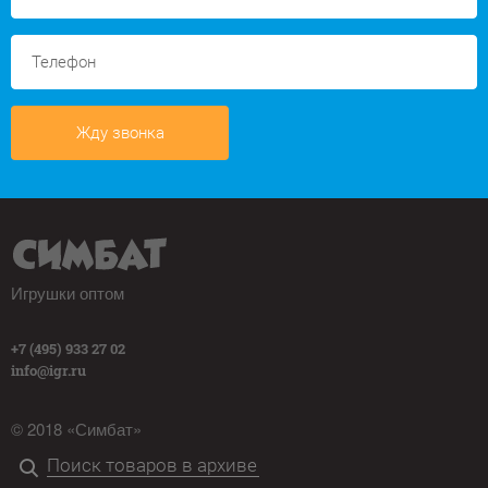
Жду звонка
Игрушки оптом
+7 (495) 933 27 02
info@igr.ru
© 2018 «Симбат»