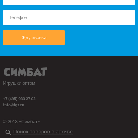
Жду звонка
Игрушки оптом
+7 (495) 933 27 02
info@igr.ru
© 2018 «Симбат»