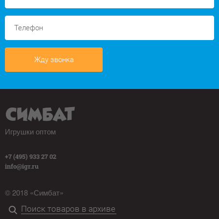
Жду звонка
Игрушки оптом
+7 (495) 933 27 02
info@igr.ru
© 2018 «Симбат»