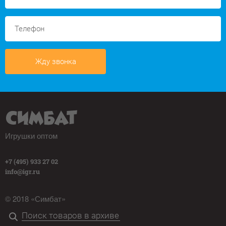
Жду звонка
Игрушки оптом
+7 (495) 933 27 02
info@igr.ru
© 2018 «Симбат»