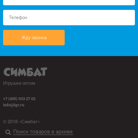
Жду звонка
Игрушки оптом
+7 (495) 933 27 02
info@igr.ru
© 2018 «Симбат»