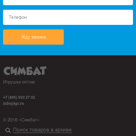
Жду звонка
Игрушки оптом
+7 (495) 933 27 02
info@igr.ru
© 2018 «Симбат»