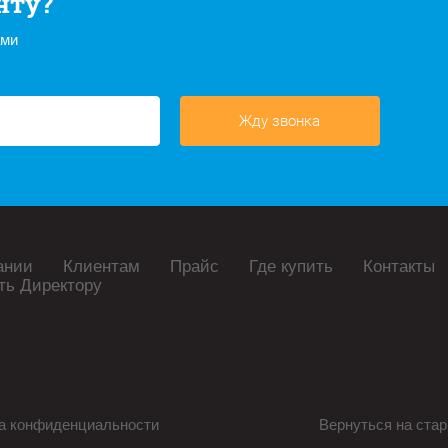
нту?
ами
Жду звонка
ании
Клиентам
Прайс
Где купить
Контакты
ть Директору
а конфиденциальности
Вернуться на стар