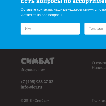
Есть вопросы по ассортиме
Оставьте контакты, наши менеджеры свяжутся с в
и ответят на все вопросы
О комп
Написа
Игрушки оптом
+7 (495) 933 27 02
info@igr.ru
© 2018 «Симбат»
Политик