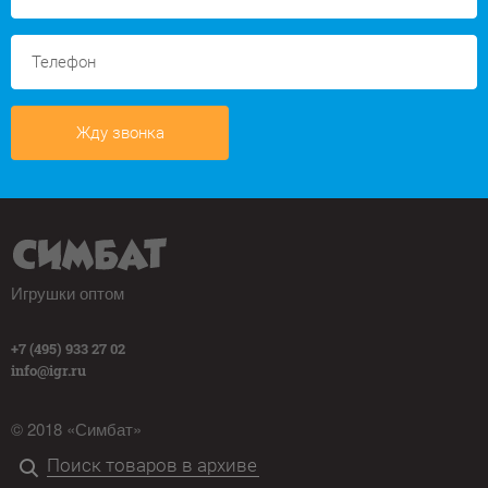
Жду звонка
Игрушки оптом
+7 (495) 933 27 02
info@igr.ru
© 2018 «Симбат»