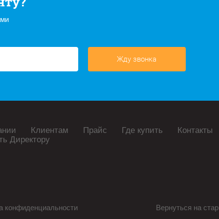
нту?
ами
Жду звонка
ании
Клиентам
Прайс
Где купить
Контакты
ть Директору
а конфиденциальности
Вернуться на стар