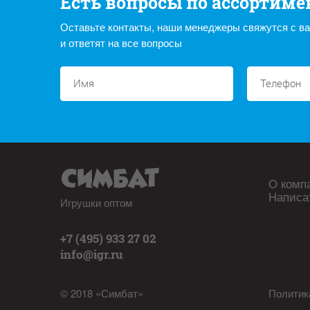
Есть вопросы по ассортиме
Оставьте контакты, наши менеджеры свяжутся с в
и ответят на все вопросы
О комп
Написа
Игрушки оптом
+7 (495) 933 27 02
info@igr.ru
© 2018 «Симбат»
Политик