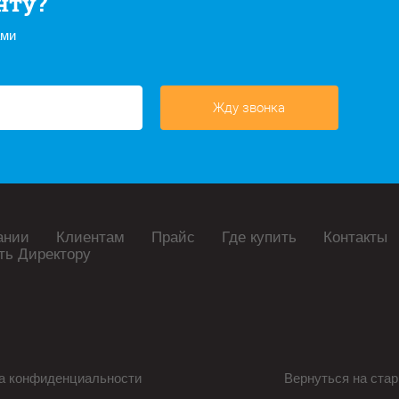
нту?
ами
Жду звонка
ании
Клиентам
Прайс
Где купить
Контакты
ть Директору
а конфиденциальности
Вернуться на стар