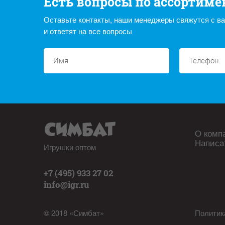
Есть вопросы по ассортиме
Оставьте контакты, наши менеджеры свяжутся с в
и ответят на все вопросы
О комп
Написа
Игрушки оптом
+7 (495) 933 27 02
info@igr.ru
© 2018 «Симбат»
Политик