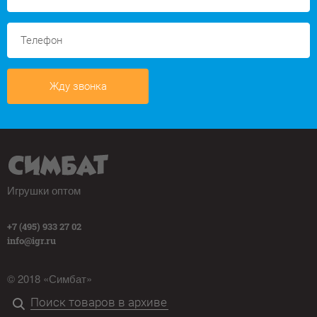
Жду звонка
Игрушки оптом
+7 (495) 933 27 02
info@igr.ru
© 2018 «Симбат»