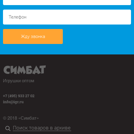
Жду звонка
Игрушки оптом
+7 (495) 933 27 02
info@igr.ru
© 2018 «Симбат»