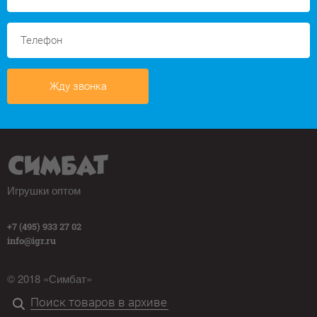
Жду звонка
Игрушки оптом
+7 (495) 933 27 02
info@igr.ru
© 2018 «Симбат»