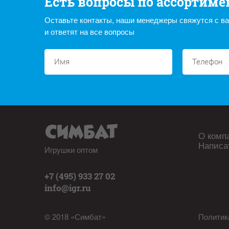
Есть вопросы по ассортиме
Оставьте контакты, наши менеджеры свяжутся с в
и ответят на все вопросы
О комп
Написа
Игрушки оптом
+7 (495) 933 27 02
info@igr.ru
© 2018 «Симбат»
Политик