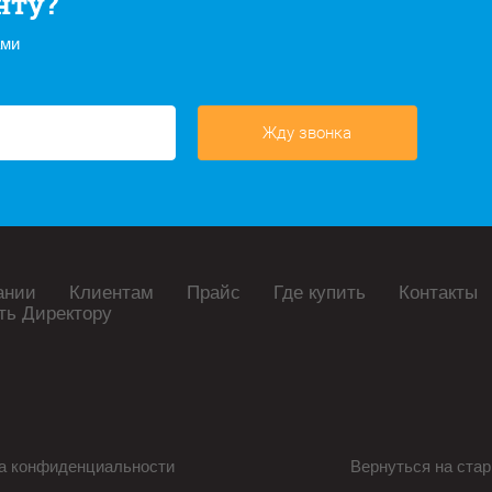
нту?
ами
Жду звонка
ании
Клиентам
Прайс
Где купить
Контакты
ть Директору
а конфиденциальности
Вернуться на стар