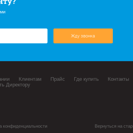
нту?
ами
Жду звонка
ании
Клиентам
Прайс
Где купить
Контакты
ть Директору
а конфиденциальности
Вернуться на стар