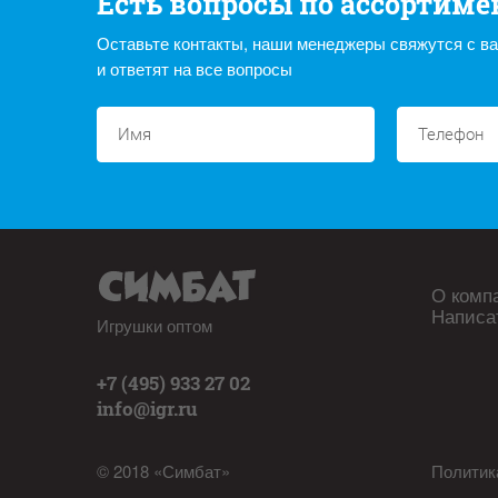
Есть вопросы по ассортиме
Оставьте контакты, наши менеджеры свяжутся с в
и ответят на все вопросы
О комп
Написа
Игрушки оптом
+7 (495) 933 27 02
info@igr.ru
© 2018 «Симбат»
Политик