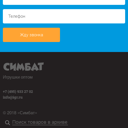
Жду звонка
Игрушки оптом
+7 (495) 933 27 02
info@igr.ru
© 2018 «Симбат»