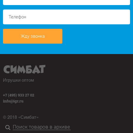
Жду звонка
Игрушки оптом
+7 (495) 933 27 02
info@igr.ru
© 2018 «Симбат»