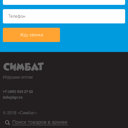
Жду звонка
Игрушки оптом
+7 (495) 933 27 02
info@igr.ru
© 2018 «Симбат»