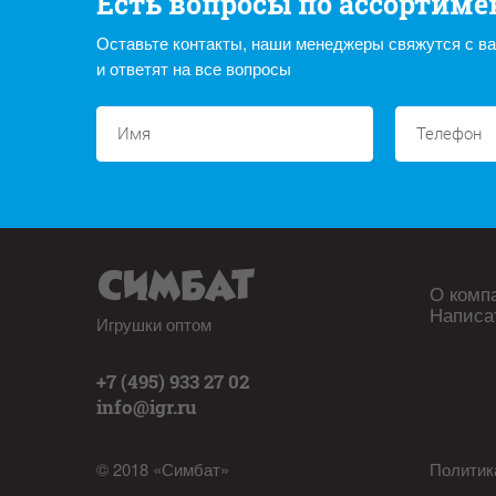
Есть вопросы по ассортиме
Оставьте контакты, наши менеджеры свяжутся с в
и ответят на все вопросы
О комп
Написа
Игрушки оптом
+7 (495) 933 27 02
info@igr.ru
© 2018 «Симбат»
Политик