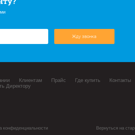
нту?
ами
Жду звонка
ании
Клиентам
Прайс
Где купить
Контакты
ть Директору
а конфиденциальности
Вернуться на стар