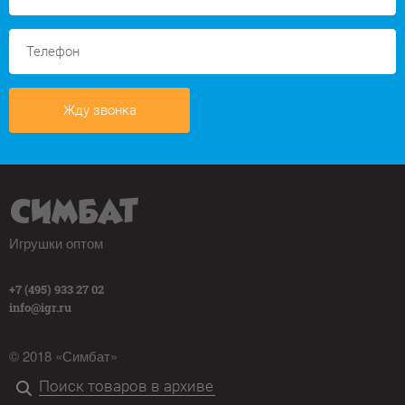
Жду звонка
Игрушки оптом
+7 (495) 933 27 02
info@igr.ru
© 2018 «Симбат»