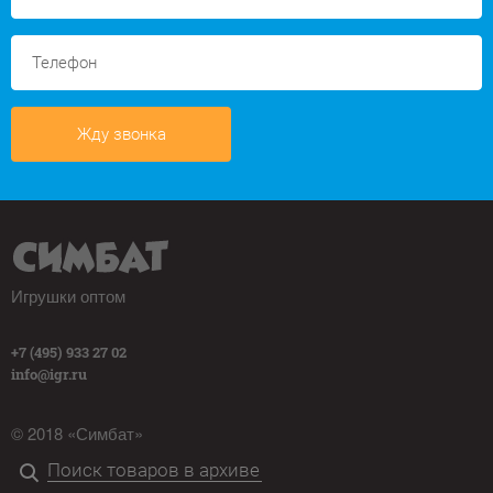
Жду звонка
Игрушки оптом
+7 (495) 933 27 02
info@igr.ru
© 2018 «Симбат»