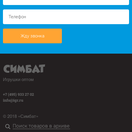
Жду звонка
Игрушки оптом
+7 (495) 933 27 02
info@igr.ru
© 2018 «Симбат»