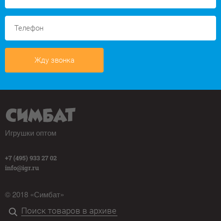
Жду звонка
Игрушки оптом
+7 (495) 933 27 02
info@igr.ru
© 2018 «Симбат»