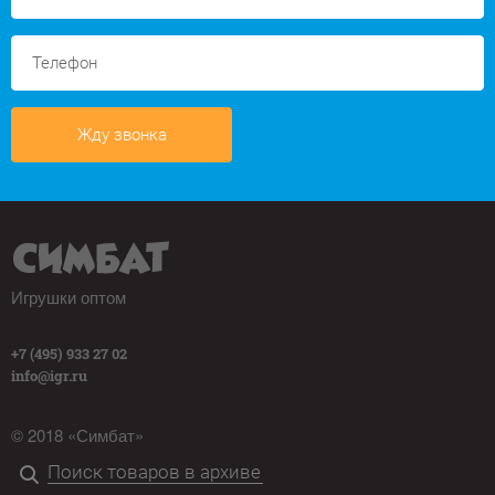
Жду звонка
Игрушки оптом
+7 (495) 933 27 02
info@igr.ru
© 2018 «Симбат»