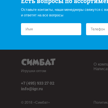
Есть вопросы по ассортиме
Оставьте контакты, наши менеджеры свяжутся с в
и ответят на все вопросы
О комп
Написа
Игрушки оптом
+7 (495) 933 27 02
info@igr.ru
© 2018 «Симбат»
Политик