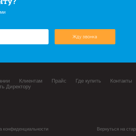
нту?
ами
Жду звонка
ании
Клиентам
Прайс
Где купить
Контакты
ть Директору
а конфиденциальности
Вернуться на стар