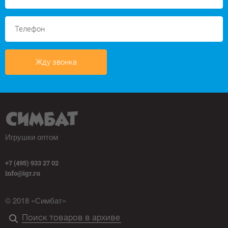
Жду звонка
Игрушки оптом
+7 (495) 933 27 02
info@igr.ru
© 2018 «Симбат»