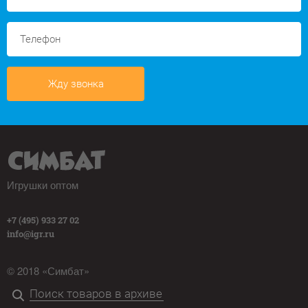
Жду звонка
Игрушки оптом
+7 (495) 933 27 02
info@igr.ru
© 2018 «Симбат»