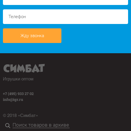
Жду звонка
Игрушки оптом
+7 (495) 933 27 02
info@igr.ru
© 2018 «Симбат»