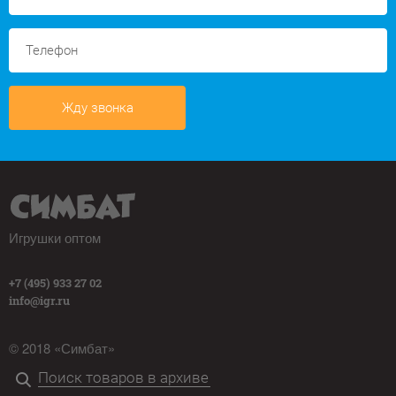
Жду звонка
Игрушки оптом
+7 (495) 933 27 02
info@igr.ru
© 2018 «Симбат»