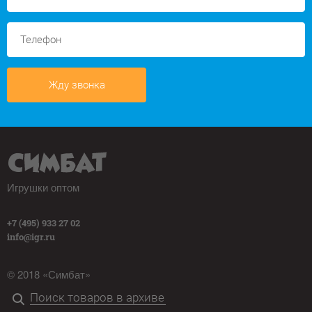
Жду звонка
Игрушки оптом
+7 (495) 933 27 02
info@igr.ru
© 2018 «Симбат»