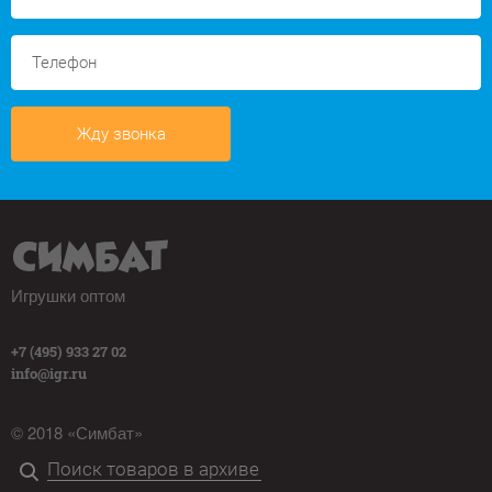
Жду звонка
Игрушки оптом
+7 (495) 933 27 02
info@igr.ru
© 2018 «Симбат»