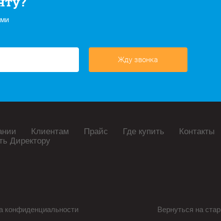
нту?
ами
Жду звонка
ании
Клиентам
Прайс
Где купить
Контакты
ть Директору
а конфиденциальности
Вернуться на стар