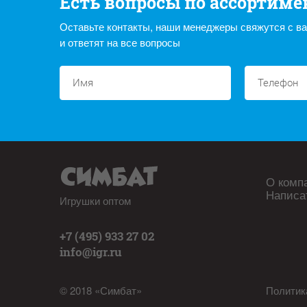
Есть вопросы по ассортиме
Оставьте контакты, наши менеджеры свяжутся с в
и ответят на все вопросы
О комп
Написа
Игрушки оптом
+7 (495) 933 27 02
info@igr.ru
© 2018 «Симбат»
Политик